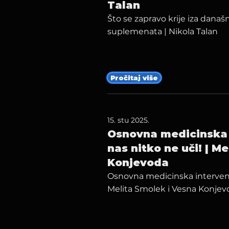
Talan
Što se zapravo krije iza današn
suplemenata | Nikola Talan
Pročitaj više
15. stu 2025.
Osnovna medicinska i
nas nitko ne uči! | M
Konjevoda
Osnovna medicinska intervencij
Melita Smolek i Vesna Konjev