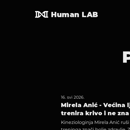
Human LAB
16. svi 2026.
Mirela Anić - Većina
trenira krivo i ne zna
Kineziologinja Mirela Anić ruš
treninga znači bolje zdravlje.