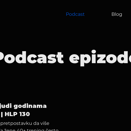
Podcast
Blog
Podcast epizod
 ljudi godinama
 | HLP 130
i pretpostavku da više
 Za žene 40+ trening često