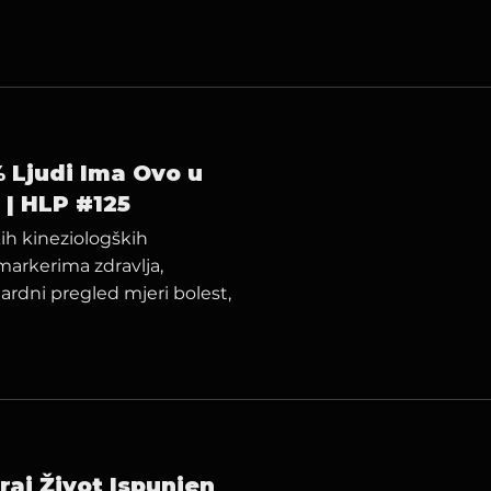
 Ljudi Ima Ovo u
 | HLP #125
kih kineziologških
markerima zdravlja,
ardni pregled mjeri bolest,
raj Život Ispunjen