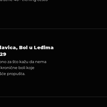
glavica, Bol u Leđima
129
či ono za što kažu da nema
 kronične boli koje
ešće propušta.