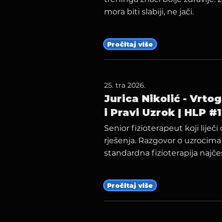
mora biti slabiji, ne jači.
Pročitaj više
25. tra 2026.
Jurica Nikolić - Vrto
i Pravi Uzrok | HLP #
Senior fizioterapeut koji lije
rješenja. Razgovor o uzrocima
standardna fizioterapija najč
Pročitaj više