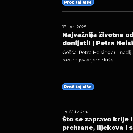
Pročitaj više
13. pro 2025.
Najvažnija životna o
donijeti! | Petra Heis
Gošća: Petra Heisinger - nadlj
razumijevanjem duše.
Pročitaj više
29. stu 2025.
Što se zapravo krije 
prehrane, lijekova i 