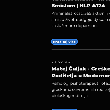
Smislom | HLP #124
Kriminalist, otac, 365 aktivni
smislu života, odgoju djece u
zasluženom dopaminu.
Pročitaj više
28. pro 2025.
Matej Čuljak - Greške
Roditelja u Moderno
Psiholog, psihoterapeut i ota
greškama suvremenih roditelja
biološkog roditelja.