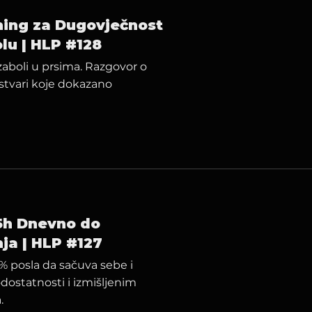
ening za Dugovječnost
lu | HLP #128
zaboli u prsima. Razgovor o
stvari koje dokazano
15h Dnevno do
a | HLP #127
0% posla da sačuva sebe i
dostatnosti i izmišljenim
.