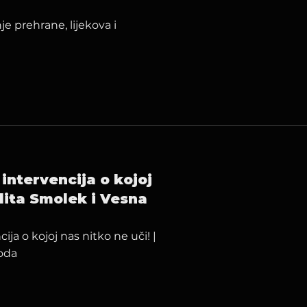
je prehrane, lijekova i
ntervencija o kojoj
elita Smolek i Vesna
a o kojoj nas nitko ne uči! |
oda