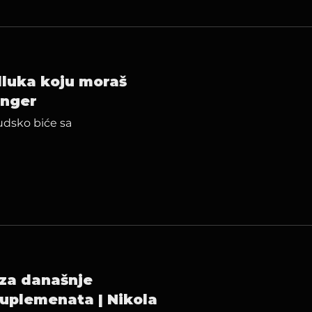
dluka koju moraš
inger
udsko biće sa
iza današnje
suplemenata | Nikola