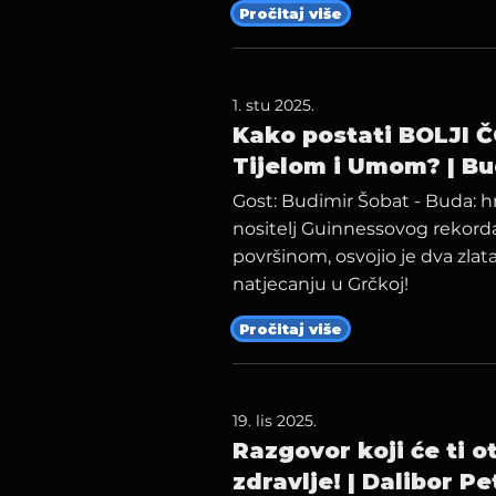
Pročitaj više
1. stu 2025.
Kako postati BOLJI 
Tijelom i Umom? | Bu
Gost: Budimir Šobat - Buda: hr
nositelj Guinnessovog rekord
površinom, osvojio je dva zlat
natjecanju u Grčkoj!
Pročitaj više
19. lis 2025.
Razgovor koji će ti otv
zdravlje! | Dalibor Pe