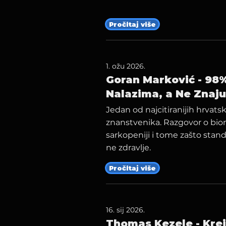
Pročitaj više
1. ožu 2026.
Goran Marković - 98%
Nalazima, a Ne Znaju
Jedan od najcitiranijih hrvats
znanstvenika. Razgovor o bio
sarkopeniji i tome zašto stand
ne zdravlje.
Pročitaj više
16. sij 2026.
Thomas Kezele - Krei