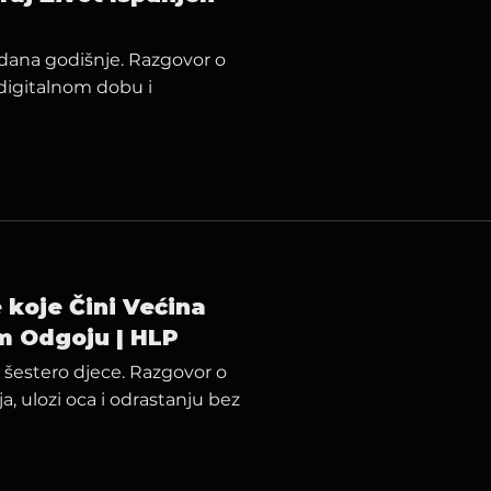
h dana godišnje. Razgovor o
 digitalnom dobu i
 koje Čini Većina
m Odgoju | HLP
c šestero djece. Razgovor o
, ulozi oca i odrastanju bez