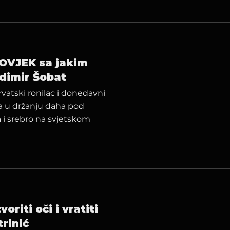
ČOVJEK sa jakim
dimir Šobat
vatski ronilac i donedavni
a u držanju daha pod
a i srebro na svjetskom
oriti oči i vratiti
trinić