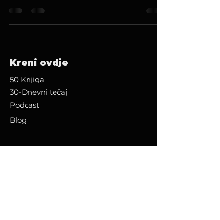
dugovječnosti i znanstveni pristup treningu.
Kreni ovdje
50 Knjiga
30-Dnevni tečaj
Podcast
Blog
Više od Human LAB
Sponsors
About