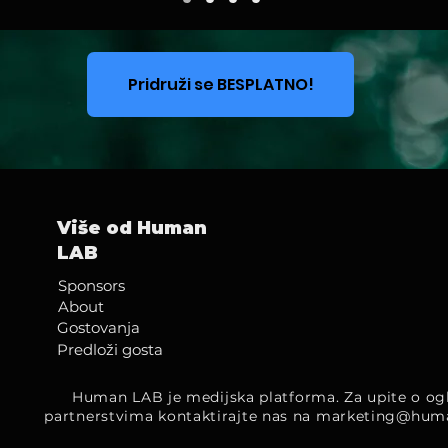
Pridruži se BESPLATNO!
Više od Human
LAB
Sponsors
About
Gostovanja
Predloži gosta
Human LAB je medijska platforma. Za upite o ogl
partnerstvima kontaktirajte nas na
marketing@hum