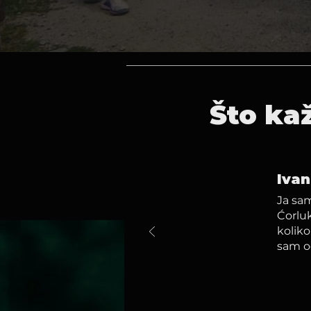
Što ka
Ivan
Ja sa
Ćorluk
kolik
sam od