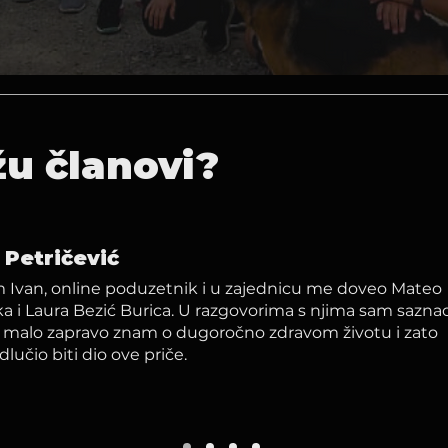
žu članovi?
 Petričević
m Ivan, online poduzetnik i u zajednicu me doveo Mateo
a i Laura Bezić Burica. U razgovorima s njima sam sazna
o malo zapravo znam o dugoročno zdravom životu i zato
lučio biti dio ove priče.