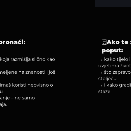
pronaći:
🗒️Ako t
poput:
oja razmišlja slično kao
→ kako tijelo 
uvjetima živo
meljene na znanosti i još
→ što zapravo z
stoljeću
imaš koristi neovisno o
→ i kako gradi
ju
staze
vanje – ne samo
ja.