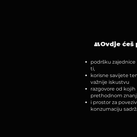
👥Ovdje ćeš 
podršku zajednice k
ti,
korisne savijete te
važnije iskustvu
razgovore od kojih 
prethodnom znan
i prostor za povezi
konzumaciju sadrža