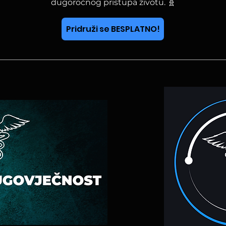
dugoročnog pristupa životu. 🧬
Pridruži se BESPLATNO!