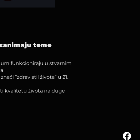
e zanimaju teme
i um funkcioniraju u stvarnim
ta
nači “zdrav stil života” u 21.
ti kvalitetu života na duge