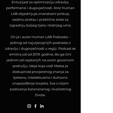
Entuzijast za optimizaciju zdravlja,
performansi i dugovječnosti. Kroz Human
LAB objedinjuje znanstveni pristup,
osobnu praksu i praktične alate za
izgradnju boljeg tijela i bistrijeg uma.
On je i autor Human LAB Podcasta –
jednog od najutjecajnijih podcasta o
zdravlju i dugovječnosti u regiji. Podcast se
emitira još od 2019. godine, što ga čini
jednim od najstarijih na ovom govornom
području. Ideja koja vodi Matea je
dostupnost provjerenog znanja za
tjelesno, intelektualno i duhovno
unaprjeđenje čovjeka. Sve s ciljem
postizanja balansiranog i kvalitetnog
života.