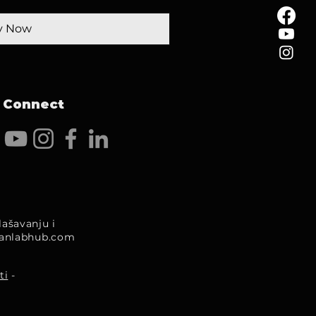
y Now
Connect
ašavanju i
anlabhub.com
ti
-