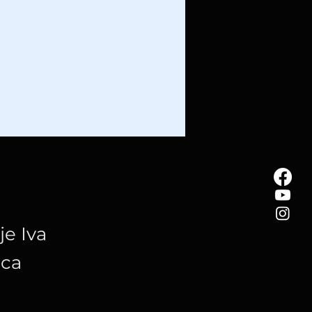
e Iva
ica