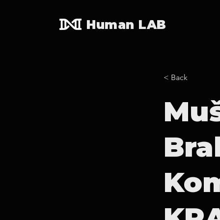
Human LAB
< Back
Muš
Bra
Kom
KRA