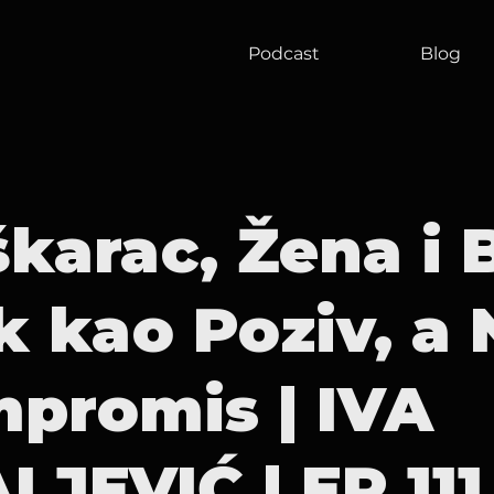
Podcast
Blog
karac, Žena i 
k kao Poziv, a 
promis | IVA
LJEVIĆ | EP 111