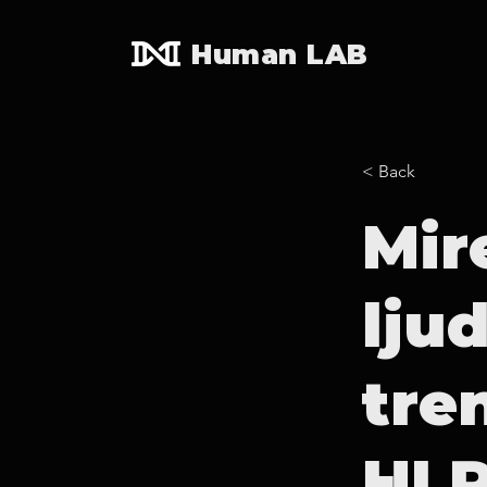
Human LAB
< Back
Mir
lju
tren
HLP