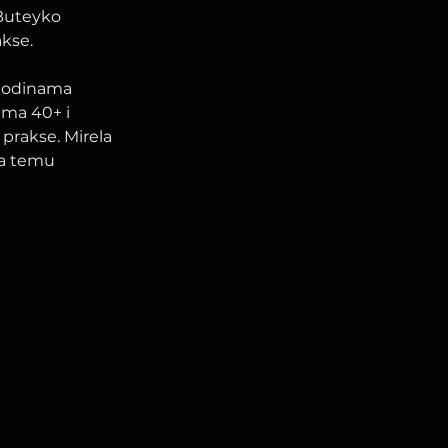
 Buteyko 
akse.
 godinama 
ama 40+ i 
prakse. Mirela 
ra temu 