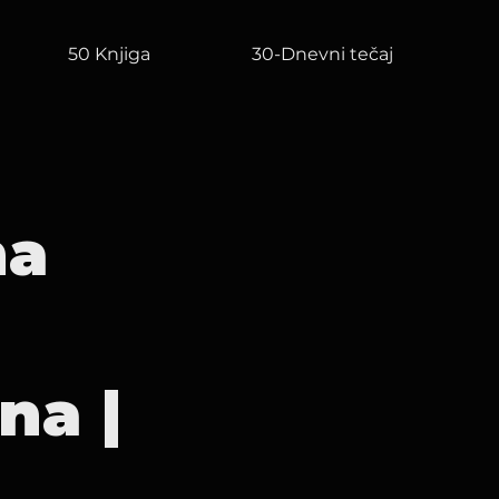
50 Knjiga
30-Dnevni tečaj
na
na |