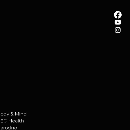
 Body & Mind 
VE® Health 
narodno 