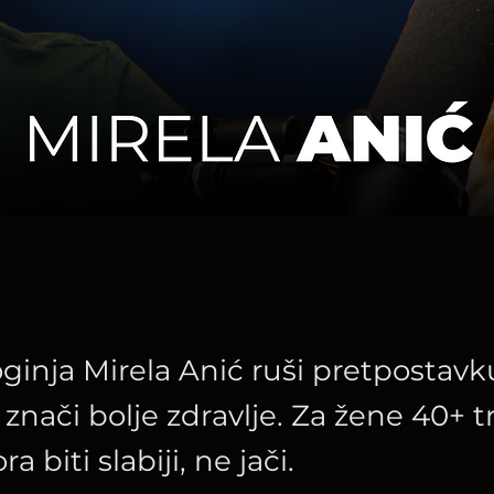
oginja Mirela Anić ruši pretpostavk
 znači bolje zdravlje. Za žene 40+ 
a biti slabiji, ne jači.