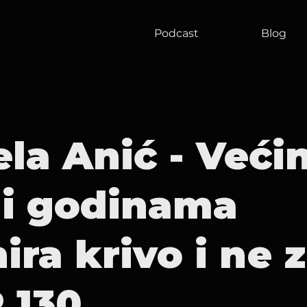
Podcast
Blog
ela Anić - Veći
di godinama
ira krivo i ne z
 130