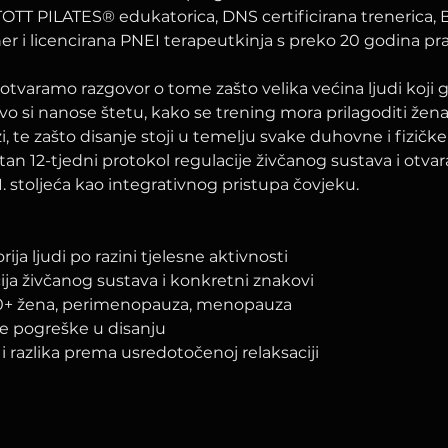
STOTT PILATES® edukatorica, DNS certificirana trenerica,
er i licencirana PNEI terapeutkinja s preko 20 godina pr
 otvaramo razgovor o tome zašto velika većina ljudi koji
avo si nanose štetu, kako se trening mora prilagoditi žen
 te zašto disanje stoji u temelju svake duhovne i fizičke 
an 12-tjedni protokol regulacije živčanog sustava i otva
1. stoljeća kao integrativnog pristupa čovjeku.
ija ljudi po razini tjelesne aktivnosti
ija živčanog sustava i konkretni znakovi
0+ žena, perimenopauza, menopauza
će pogreške u disanju
 i razlika prema usredotočenoj relaksaciji