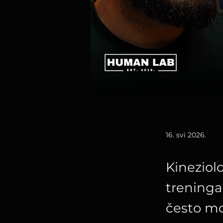
16. svi 2026.
Kineziol
treninga
često mor