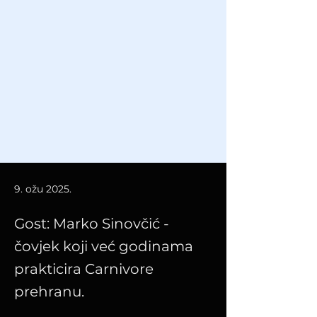
9. ožu 2025.
Gost: Marko Sinovčić -
čovjek koji već godinama
prakticira Carnivore
prehranu.