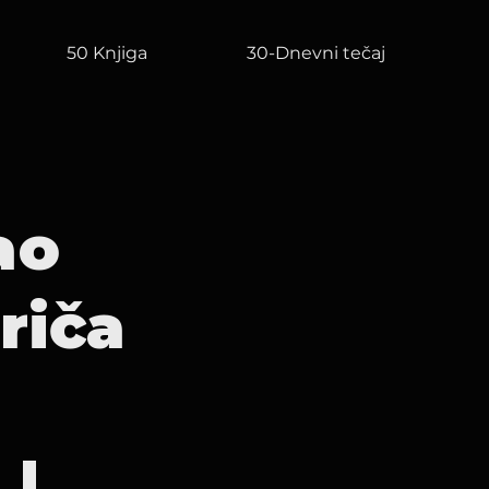
50 Knjiga
30-Dnevni tečaj
ao
riča
 |