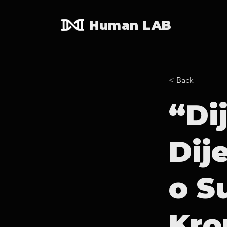
Human LAB
< Back
“Di
Dij
o S
Kro