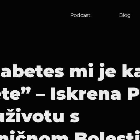
Podcast
Blog
jabetes mi je k
ete” – Iskrena P
uživotu s
ničnom Bolesti